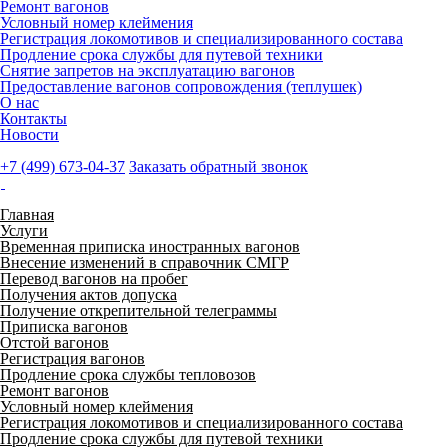
Ремонт вагонов
Условный номер клеймения
Регистрация локомотивов и специализированного состава
Продление срока службы для путевой техники
Снятие запретов на эксплуатацию вагонов
Предоставление вагонов сопровождения (теплушек)
О нас
Контакты
Новости
+7 (499) 673-04-37
Заказать обратный звонок
Главная
Услуги
Временная приписка иностранных вагонов
Внесение изменений в справочник СМГР
Перевод вагонов на пробег
Получения актов допуска
Получение открепительной телеграммы
Приписка вагонов
Отстой вагонов
Регистрация вагонов
Продление срока службы тепловозов
Ремонт вагонов
Условный номер клеймения
Регистрация локомотивов и специализированного состава
Продление срока службы для путевой техники